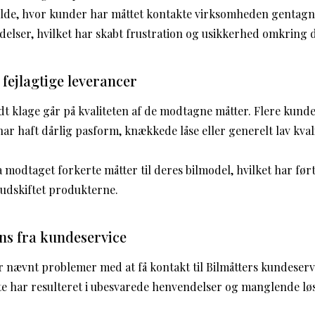
ælde, hvor kunder har måttet kontakte virksomheden gentagne
elser, hvilket har skabt frustration og usikkerhed omkring 
 fejlagtige leverancer
 klage går på kvaliteten af de modtagne måtter. Flere kunder
ar haft dårlig pasform, knækkede låse eller generelt lav kvalit
modtaget forkerte måtter til deres bilmodel, hvilket har ført
g udskiftet produkterne.
s fra kundeservice
 nævnt problemer med at få kontakt til Bilmåtters kundeservi
tte har resulteret i ubesvarede henvendelser og manglende l