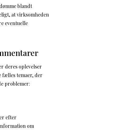
omdømme blandt
eligt, at virksomheden
re eventuelle
kommentarer
r deres oplevelser
e fælles temaer, der
de problemer:
r efter
 information om