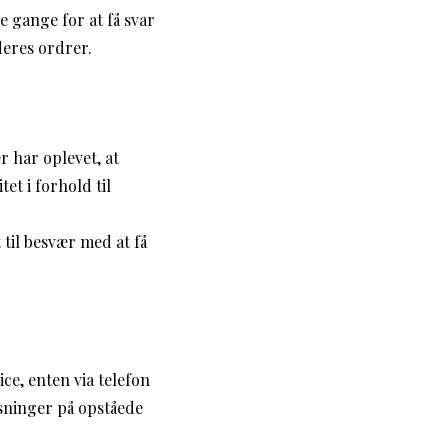
 gange for at få svar
deres ordrer.
 har oplevet, at
et i forhold til
 til besvær med at få
ce, enten via telefon
øsninger på opståede