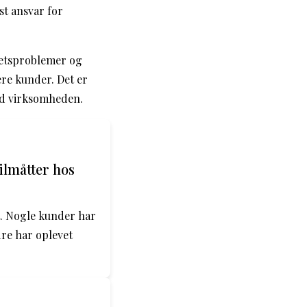
st ansvar for
tetsproblemer og
ere kunder. Det er
ed virksomheden.
ilmåtter hos
t. Nogle kunder har
dre har oplevet