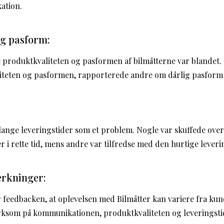
ation.
og pasform:
produktkvaliteten og pasformen af bilmåtterne var blandet
liteten og pasformen, rapporterede andre om dårlig pasform o
ange leveringstider som et problem. Nogle var skuffede over 
 i rette tid, mens andre var tilfredse med den hurtige leveri
ærkninger:
feedbacken, at oplevelsen med Bilmåtter kan variere fra kund
rksom på kommunikationen, produktkvaliteten og leveringst