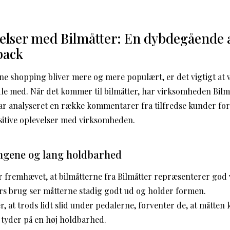
velser med Bilmåtter: En dybdegående 
back
ine shopping bliver mere og mere populært, er det vigtigt at 
e med. Når det kommer til bilmåtter, har virksomheden Bilmå
har analyseret en række kommentarer fra tilfredse kunder for 
ositive oplevelser med virksomheden.
ngene og lang holdbarhed
r fremhævet, at bilmåtterne fra Bilmåtter repræsenterer god
 års brug ser måtterne stadig godt ud og holder formen.
 at trods lidt slid under pedalerne, forventer de, at måtten 
 tyder på en høj holdbarhed.