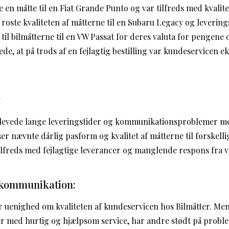
e en måtte til en Fiat Grande Punto og var tilfreds med kvali
oste kvaliteten af måtterne til en Subaru Legacy og levering
 til bilmåtterne til en VW Passat for deres valuta for pengene
e, at på trods af en fejlagtig bestilling var kundeservicen e
:
levede lange leveringstider og kommunikationsproblemer m
r nævnte dårlig pasform og kvalitet af måtterne til forskell
ilfreds med fejlagtige leverancer og manglende respons fra
 kommunikation:
r er uenighed om kvaliteten af kundeservicen hos Bilmåtter. M
lser med hurtig og hjælpsom service, har andre stødt på pro