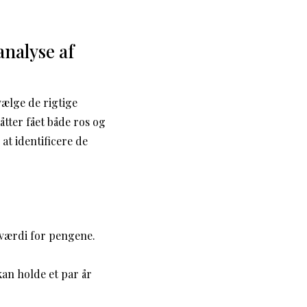
analyse af
vælge de rigtige
tter fået både ros og
at identificere de
 værdi for pengene.
kan holde et par år