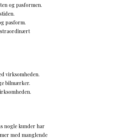
teten og pasformen.
stiden.
 og pasform.
kstraordinært
ed virksomheden.
ige bilmærker.
 virksomheden.
ens nogle kunder har
blemer med manglende