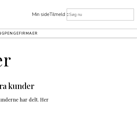
Min side
Tilmeld dig
NG
PENGE
FIRMAER
er
fra kunder
underne har delt. Her