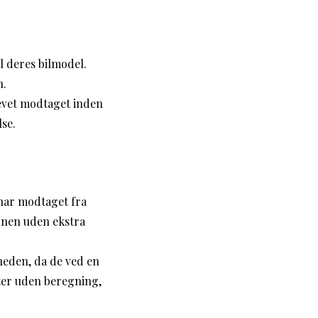
il deres bilmodel.
h.
evet modtaget inden
lse.
har modtaget fra
ionen uden ekstra
heden, da de ved en
åtter uden beregning,