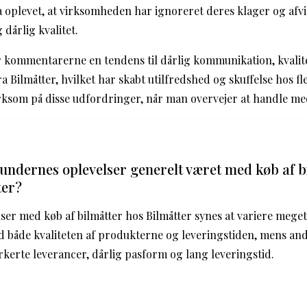
oplevet, at virksomheden har ignoreret deres klager og afvi
 dårlig kvalitet.
 kommentarerne en tendens til dårlig kommunikation, kvali
Bilmåtter, hvilket har skabt utilfredshed og skuffelse hos fl
rksom på disse udfordringer, når man overvejer at handle m
ndernes oplevelser generelt været med køb af b
ter?
er med køb af bilmåtter hos Bilmåtter synes at variere mege
d både kvaliteten af produkterne og leveringstiden, mens an
erte leverancer, dårlig pasform og lang leveringstid.