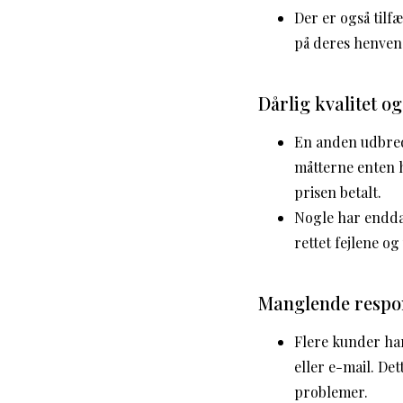
Der er også tilf
på deres henvend
Dårlig kvalitet og
En anden udbredt
måtterne enten h
prisen betalt.
Nogle har endda 
rettet fejlene o
Manglende respon
Flere kunder har
eller e-mail. De
problemer.