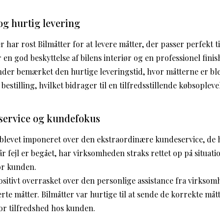
og hurtig levering
r har rost Bilmåtter for at levere måtter, der passer perfekt t
 en god beskyttelse af bilens interiør og en professionel finis
der bemærket den hurtige leveringstid, hvor måtterne er bl
 bestilling, hvilket bidrager til en tilfredsstillende købsopleve
service og kundefokus
 blevet imponeret over den ekstraordinære kundeservice, de 
når fejl er begået, har virksomheden straks rettet op på situat
or kunden.
sitivt overrasket over den personlige assistance fra virksom
rkerte måtter. Bilmåtter var hurtige til at sende de korrekte m
tor tilfredshed hos kunden.