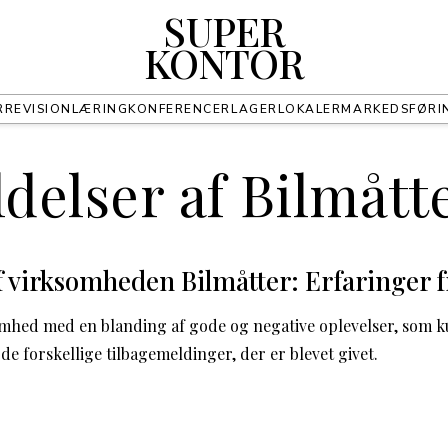
SUPER
KONTOR
R
REVISION
LÆRING
KONFERENCER
LAGER
LOKALER
MARKEDSFØRI
delser af Bilmått
 virksomheden Bilmåtter: Erfaringer 
omhed med en blanding af gode og negative oplevelser, som k
e forskellige tilbagemeldinger, der er blevet givet.