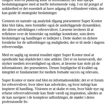
beslutningstagere med at træffe informerede valg. I en tid præget af
usikkerhed er det essentielt at have adgang til velfunderet viden, der
kan guide til strategiske beslutninger.
Gennem en narrativ og analytisk tilgang præsenterer Super Kontor
ikke blot fakta, men formidler også de underliggende dynamikker,
der driver udviklingen i erhvervslivet. Læserne inviteres til at
reflektere over de historiske og nutidige kontekster, som deres
beslutninger og handlinger er indlejret i. Dette skaber en dybere
forståelse for de udfordringer og muligheder, der er til stede i dagens
erhvervsmiljø.
Med en saglig og neutral tonalitet sigter Super Kontor mod at
opretholde høj objektivitet i sine artikler. Det er en kerneværdi, der
styrker mediets troværdighed og sikrer, at læserne kan stole på de
informationer, der præsenteres. Denne forpligtelse til kvalitet og
integritet er fundamentet for mediets fortsatte succes og relevans.
Super Kontor er mere end blot en informationskilde; det er et forum
for erhvervslivet, hvor ideer kan udveksles, og hvor indsigt kan
inspirere til handling. Visionen er at skabe et rum, hvor både nye og
erfarne erhvervsdrivende kan finde værdi og inspiration, således at
de kan navigere i de komplexe udfordringer, de møder i deres
professionelle liv.