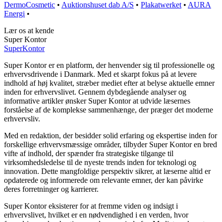
DermoCosmetic
•
Auktionshuset dab A/S
•
Plakatwerket
•
AURA
Energi
•
Lær os at kende
Super Kontor
Super
Kontor
Super Kontor er en platform, der henvender sig til professionelle og
erhvervsdrivende i Danmark. Med et skarpt fokus på at levere
indhold af høj kvalitet, stræber mediet efter at belyse aktuelle emner
inden for erhvervslivet. Gennem dybdegående analyser og
informative artikler ønsker Super Kontor at udvide læsernes
forståelse af de komplekse sammenhænge, der præger det moderne
erhvervsliv.
Med en redaktion, der besidder solid erfaring og ekspertise inden for
forskellige erhvervsmæssige områder, tilbyder Super Kontor en bred
vifte af indhold, der spænder fra strategiske tilgange til
virksomhedsledelse til de nyeste trends inden for teknologi og
innovation. Dette mangfoldige perspektiv sikrer, at læserne altid er
opdaterede og informerede om relevante emner, der kan påvirke
deres forretninger og karrierer.
Super Kontor eksisterer for at fremme viden og indsigt i
erhvervslivet, hvilket er en nødvendighed i en verden, hvor