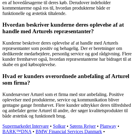
en af hovedårsagerne til deres køb. Derudover indeholder
kommentarerne også ros til, hvordan produkterne både er
funktionelle og æstetisk tiltalende.
Hvordan beskriver kunderne deres oplevelse af at
handle med Arturels repræsentanter?
Kunderne beskriver deres oplevelse af at handle med Arturels
repræsentanter som positiv og behagelig. Der er beretninger om
dedikerede medarbejdere, personlig service og god rådgivning. Flere
kunder fremhæver også, hvordan repræsentanterne har bidraget til at
skabe en god købsoplevelse.
Hvad er kunders overordnede anbefaling af Arturel
som firma?
Kundenævner Arturel som et firma med stor anbefaling. Positive
oplevelser med produkterne, service og kommunikation bliver
gentagne gange fremhævet. Flere kunder udtrykker deres tilfredshed
og anbefaler gerne Arturel til andre, der søger kvalitetsprodukter til
både æstetisk og funktionelt brug.
Supermarkedet Intervare
•
Solkur
•
Sørens Rejser
•
Planway
•
BARK™DNA
•
BMW Financial Services Danmark
•