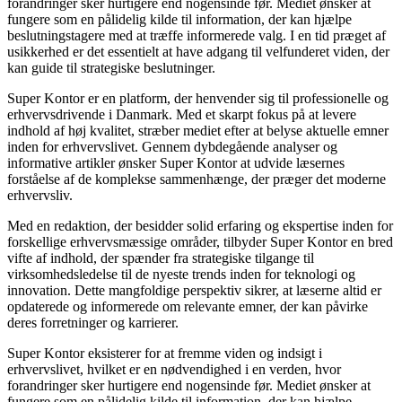
forandringer sker hurtigere end nogensinde før. Mediet ønsker at
fungere som en pålidelig kilde til information, der kan hjælpe
beslutningstagere med at træffe informerede valg. I en tid præget af
usikkerhed er det essentielt at have adgang til velfunderet viden, der
kan guide til strategiske beslutninger.
Super Kontor er en platform, der henvender sig til professionelle og
erhvervsdrivende i Danmark. Med et skarpt fokus på at levere
indhold af høj kvalitet, stræber mediet efter at belyse aktuelle emner
inden for erhvervslivet. Gennem dybdegående analyser og
informative artikler ønsker Super Kontor at udvide læsernes
forståelse af de komplekse sammenhænge, der præger det moderne
erhvervsliv.
Med en redaktion, der besidder solid erfaring og ekspertise inden for
forskellige erhvervsmæssige områder, tilbyder Super Kontor en bred
vifte af indhold, der spænder fra strategiske tilgange til
virksomhedsledelse til de nyeste trends inden for teknologi og
innovation. Dette mangfoldige perspektiv sikrer, at læserne altid er
opdaterede og informerede om relevante emner, der kan påvirke
deres forretninger og karrierer.
Super Kontor eksisterer for at fremme viden og indsigt i
erhvervslivet, hvilket er en nødvendighed i en verden, hvor
forandringer sker hurtigere end nogensinde før. Mediet ønsker at
fungere som en pålidelig kilde til information, der kan hjælpe