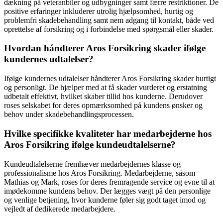
dækning på veteranbiler og udbygninger samt færre restriktioner. De
positive erfaringer inkluderer utrolig hjælpsomhed, hurtig og
problemfri skadebehandling samt nem adgang til kontakt, både ved
oprettelse af forsikring og i forbindelse med spørgsmål eller skader.
Hvordan håndterer Aros Forsikring skader ifølge
kundernes udtalelser?
Ifølge kundernes udtalelser håndterer Aros Forsikring skader hurtigt
og personligt. De hjælper med at få skader vurderet og erstatning
udbetalt effektivt, hvilket skaber tillid hos kunderne. Derudover
roses selskabet for deres opmærksomhed på kundens ønsker og
behov under skadebehandlingsprocessen.
Hvilke specifikke kvaliteter har medarbejderne hos
Aros Forsikring ifølge kundeudtalelserne?
Kundeudtalelserne fremhæver medarbejdernes klasse og
professionalisme hos Aros Forsikring. Medarbejderne, såsom
Mathias og Mark, roses for deres fremragende service og evne til at
imødekomme kundens behov. Der lægges vægt på den personlige
og venlige betjening, hvor kunderne føler sig godt taget imod og
vejledt af dedikerede medarbejdere.