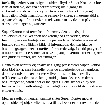
forskellige erhvervsmæssige områder, tilbyder Super Kontor en bred
vifte af indhold, der spænder fra strategiske tilgange til
virksomhedsledelse til de nyeste trends inden for teknologi og
innovation. Dette mangfoldige perspektiv sikrer, at læserne altid er
opdaterede og informerede om relevante emner, der kan påvirke
deres forretninger og karrierer.
Super Kontor eksisterer for at fremme viden og indsigt i
erhvervslivet, hvilket er en nødvendighed i en verden, hvor
forandringer sker hurtigere end nogensinde før. Mediet ønsker at
fungere som en pålidelig kilde til information, der kan hjælpe
beslutningstagere med at træffe informerede valg. I en tid præget af
usikkerhed er det essentielt at have adgang til velfunderet viden, der
kan guide til strategiske beslutninger.
Gennem en narrativ og analytisk tilgang præsenterer Super Kontor
ikke blot fakta, men formidler også de underliggende dynamikker,
der driver udviklingen i erhvervslivet. Læserne inviteres til at
reflektere over de historiske og nutidige kontekster, som deres
beslutninger og handlinger er indlejret i. Dette skaber en dybere
forståelse for de udfordringer og muligheder, der er til stede i dagens
erhvervsmiljø.
Med en saglig og neutral tonalitet sigter Super Kontor mod at
opretholde høj objektivitet i sine artikler. Det er en kerneværdi, der