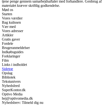
tjene penge gennem samarbejdsaftaler med forhandlere. Genbrug af
materialet kræver skriftlig godkendelse.
Mød os
Starten
Vores værdier
Bag kulissen
Vær med
Vores adresser
Artikler
Gratis gaver
Fordele
Brugeranmeldelser
Indkøbsguides
Forklaringer
Film
Links i indholdet
Sidetræ
Opslag
Bibliotek
Tekstunivers
Nyhedsfeed
SuperKontor.dk
Optivo Media
hej@optivomedia.dk
Nyhedsbrev: Tilmeld dig nu