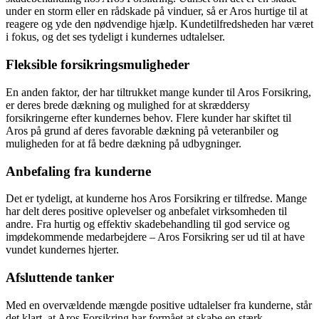
under en storm eller en rådskade på vinduer, så er Aros hurtige til at
reagere og yde den nødvendige hjælp. Kundetilfredsheden har været
i fokus, og det ses tydeligt i kundernes udtalelser.
Fleksible forsikringsmuligheder
En anden faktor, der har tiltrukket mange kunder til Aros Forsikring,
er deres brede dækning og mulighed for at skræddersy
forsikringerne efter kundernes behov. Flere kunder har skiftet til
Aros på grund af deres favorable dækning på veteranbiler og
muligheden for at få bedre dækning på udbygninger.
Anbefaling fra kunderne
Det er tydeligt, at kunderne hos Aros Forsikring er tilfredse. Mange
har delt deres positive oplevelser og anbefalet virksomheden til
andre. Fra hurtig og effektiv skadebehandling til god service og
imødekommende medarbejdere – Aros Forsikring ser ud til at have
vundet kundernes hjerter.
Afsluttende tanker
Med en overvældende mængde positive udtalelser fra kunderne, står
det klart, at Aros Forsikring har formået at skabe en stærk