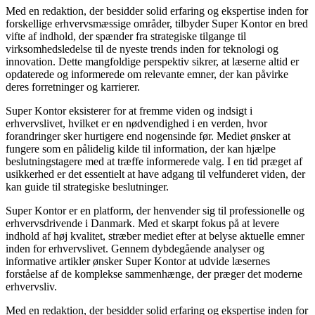
Med en redaktion, der besidder solid erfaring og ekspertise inden for
forskellige erhvervsmæssige områder, tilbyder Super Kontor en bred
vifte af indhold, der spænder fra strategiske tilgange til
virksomhedsledelse til de nyeste trends inden for teknologi og
innovation. Dette mangfoldige perspektiv sikrer, at læserne altid er
opdaterede og informerede om relevante emner, der kan påvirke
deres forretninger og karrierer.
Super Kontor eksisterer for at fremme viden og indsigt i
erhvervslivet, hvilket er en nødvendighed i en verden, hvor
forandringer sker hurtigere end nogensinde før. Mediet ønsker at
fungere som en pålidelig kilde til information, der kan hjælpe
beslutningstagere med at træffe informerede valg. I en tid præget af
usikkerhed er det essentielt at have adgang til velfunderet viden, der
kan guide til strategiske beslutninger.
Super Kontor er en platform, der henvender sig til professionelle og
erhvervsdrivende i Danmark. Med et skarpt fokus på at levere
indhold af høj kvalitet, stræber mediet efter at belyse aktuelle emner
inden for erhvervslivet. Gennem dybdegående analyser og
informative artikler ønsker Super Kontor at udvide læsernes
forståelse af de komplekse sammenhænge, der præger det moderne
erhvervsliv.
Med en redaktion, der besidder solid erfaring og ekspertise inden for