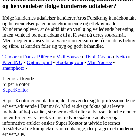
og henvendelser ifølge kundernes udtalelser?
Ifølge kundernes udtalelser håndterer Aros Forsikring kundekontakt
og henvendelser på en imødekommende og effektiv måde.
Kunderne oplever, at de altid får en venlig og vejledende betjening,
ingen ventetid og nem adgang til at få svar på deres spørgsmål.
Medarbejderne anses for at være opmærksomme på kundens behov
og sikre, at kunden føler sig tryg og godt behandlet.
Telmore
•
Dansk Bilferie
•
Mail Yousee
•
Tivoli Casino
•
Netto
•
KreditNU
•
Optimalprint
•
Booking.com
•
Mail Yousee
•
smartphoto
•
Lær os at kende
Super Kontor
Super
Kontor
Super Kontor er en platform, der henvender sig til professionelle og
erhvervsdrivende i Danmark. Med et skarpt fokus på at levere
indhold af høj kvalitet, stræber mediet efter at belyse aktuelle emner
inden for erhvervslivet. Gennem dybdegående analyser og
informative artikler ønsker Super Kontor at udvide læsernes
forståelse af de komplekse sammenhænge, der præger det moderne
erhvervsliv.