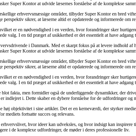
nsker Super Kontor at udvide læsernes forståelse af de komplekse sam
orskellige erhvervsmæssige områder, tilbyder Super Kontor en bred vifte 
e perspektiv sikrer, at læserne altid er opdaterede og informerede om re
 hvilket er en nødvendighed i en verden, hvor forandringer sker hurtige
de valg. I en tid præget af usikkerhed er det essentielt at have adgang ti
hvervsdrivende i Danmark. Med et skarpt fokus på at levere indhold af hø
nsker Super Kontor at udvide læsernes forståelse af de komplekse sam
orskellige erhvervsmæssige områder, tilbyder Super Kontor en bred vifte 
e perspektiv sikrer, at læserne altid er opdaterede og informerede om re
 hvilket er en nødvendighed i en verden, hvor forandringer sker hurtige
de valg. I en tid præget af usikkerhed er det essentielt at have adgang ti
lot fakta, men formidler også de underliggende dynamikker, der driver u
r indlejret i. Dette skaber en dybere forståelse for de udfordringer og m
høj objektivitet i sine artikler. Det er en kerneværdi, der styrker medie
for mediets fortsatte succes og relevans.
erhvervslivet, hvor ideer kan udveksles, og hvor indsigt kan inspirere t
gere i de komplexe udfordringer, de møder i deres professionelle liv.