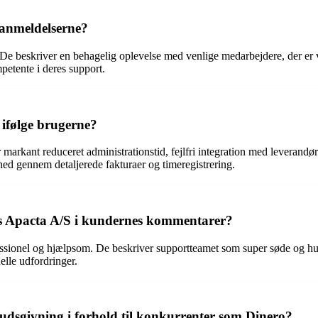
 anmeldelserne?
De beskriver en behagelig oplevelse med venlige medarbejdere, der er v
etente i deres support.
 ifølge brugerne?
arkant reduceret administrationstid, fejlfri integration med leverandøre
hed gennem detaljerede fakturaer og timeregistrering.
os Apacta A/S i kundernes kommentarer?
onel og hjælpsom. De beskriver supportteamet som super søde og hurtig
elle udfordringer.
udsgivning i forhold til konkurrenter som Dinero?