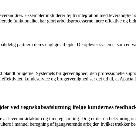
everandører. Eksempler inkluderer fejlfri integration med leverandører
de funktionalitet har gjort arbejdsprocesserne mere effektive og bidrag
ålidelig partner i deres daglige arbejde. De oplever systemet som en v
 blandt brugerne. Systemets brugervenlighed, den professionelle support
å effektivitet, kundeservice og brugervenlighed ser det ud til, at Apac
er ved regnskabsafslutning ifølge kundernes feedbac
 af leverandørfaktura og timeregistrering. Dog er der en bekymring om,
esultere i manuel beregning af igangværende arbejder, hvilket trækker 