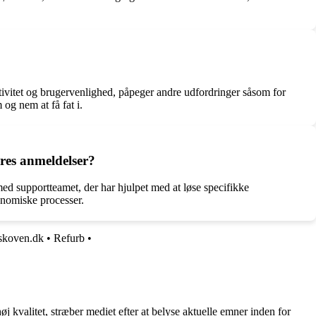
tivitet og brugervenlighed, påpeger andre udfordringer såsom for
og nem at få fat i.
res anmeldelser?
ed supportteamet, der har hjulpet med at løse specifikke
konomiske processer.
skoven.dk
•
Refurb
•
j kvalitet, stræber mediet efter at belyse aktuelle emner inden for