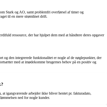
 som Stark og AO, samt problemfri overførsel af timer og
et til en mere strømlinet drift.
ærdifuld ressource, der har hjulpet dem med at håndtere deres opgaver
 og den integrerede funktionalitet er nogle af de nøglepunkter, der
ta fortsætter med at imødekomme brugernes behov på en positiv og
k?
 at igangværende arbejder ikke bliver hentet pr. fakturadato,
bedømmelsen ned for nogle kunder.