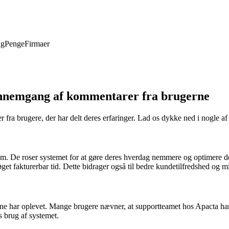
ng
Penge
Firmaer
ennemgang af kommentarer fra brugerne
 brugere, der har delt deres erfaringer. Lad os dykke ned i nogle af d
em. De roser systemet for at gøre deres hverdag nemmere og optimere de
n øget fakturerbar tid. Dette bidrager også til bedre kundetilfredshed og m
rne har oplevet. Mange brugere nævner, at supportteamet hos Apacta h
s brug af systemet.