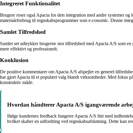
Integreret Funktionalitet
Brugere roser også Apacta for dets integration med andre systemer og l
materialeforbrug til regnskabsprogrammer som e-conomic. Denne integrere
Samlet Tilfredshed
Samlet set udtrykker brugerne stor tilfredshed med Apacta A/S som en p
mere effektivt og professionelt.
Konklusion
De positive kommentarer om Apacta A/S afspejler en generel tilfredshed
har gjort Apacta til et populært valg blandt virksomheder. Med fokus p
konstruktiv måde.
Hvordan håndterer Apacta A/S igangværende arbejd
Ifølge kundernes feedback fungerer Apacta A/S fint med indhentelse
hvilket skaber en udfordring ved regnskabsafslutning. Dette kan r