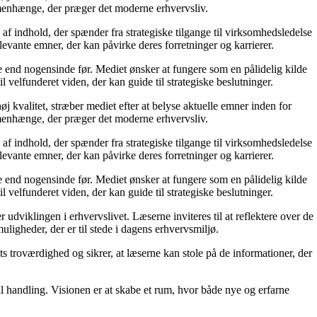
menhænge, der præger det moderne erhvervsliv.
af indhold, der spænder fra strategiske tilgange til virksomhedsledelse
levante emner, der kan påvirke deres forretninger og karrierer.
re end nogensinde før. Mediet ønsker at fungere som en pålidelig kilde
l velfunderet viden, der kan guide til strategiske beslutninger.
j kvalitet, stræber mediet efter at belyse aktuelle emner inden for
menhænge, der præger det moderne erhvervsliv.
af indhold, der spænder fra strategiske tilgange til virksomhedsledelse
levante emner, der kan påvirke deres forretninger og karrierer.
re end nogensinde før. Mediet ønsker at fungere som en pålidelig kilde
l velfunderet viden, der kan guide til strategiske beslutninger.
dviklingen i erhvervslivet. Læserne inviteres til at reflektere over de
uligheder, der er til stede i dagens erhvervsmiljø.
ts troværdighed og sikrer, at læserne kan stole på de informationer, der
il handling. Visionen er at skabe et rum, hvor både nye og erfarne