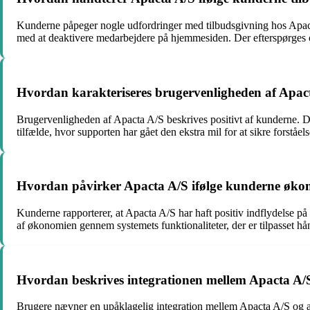
Kunderne påpeger nogle udfordringer med tilbudsgivning hos Apacta
med at deaktivere medarbejdere på hjemmesiden. Der efterspørges o
Hvordan karakteriseres brugervenligheden af Apact
Brugervenligheden af Apacta A/S beskrives positivt af kunderne. 
tilfælde, hvor supporten har gået den ekstra mil for at sikre forstå
Hvordan påvirker Apacta A/S ifølge kunderne økon
Kunderne rapporterer, at Apacta A/S har haft positiv indflydelse på
af økonomien gennem systemets funktionaliteter, der er tilpasset h
Hvordan beskrives integrationen mellem Apacta A/
Brugere nævner en upåklagelig integration mellem Apacta A/S og and