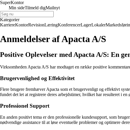
Super
Kontor
Min side
Tilmeld dig
Mailnyt
Kategorier
Karriere
Kontor
Revision
Læring
Konferencer
Lager
Lokaler
Markedsføri
Anmeldelser af Apacta A/S
Positive Oplevelser med Apacta A/S: En g
Virksomheden Apacta A/S har modtaget en række positive kommentarer fra
Brugervenlighed og Effektivitet
Flere brugere fremhæver Apacta som et brugervenligt og effektivt syst
fundet det let at registrere deres arbejdstimer, hvilket har resulteret i e
Professionel Support
En anden positivt tema er den professionelle kundesupport, som bruge
nødvendige assistance til at løse eventuelle problemer og optimere dere