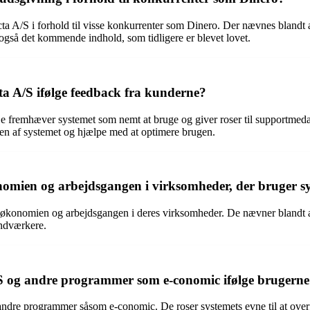
 A/S i forhold til visse konkurrenter som Dinero. Der nævnes blandt a
gså det kommende indhold, som tidligere er blevet lovet.
a A/S ifølge feedback fra kunderne?
De fremhæver systemet som nemt at bruge og giver roser til supportmed
elsen af systemet og hjælpe med at optimere brugen.
omien og arbejdsgangen i virksomheder, der bruger s
 økonomien og arbejdsgangen i deres virksomheder. De nævner blandt andet
åndværkere.
S og andre programmer som e-conomic ifølge brugern
re programmer såsom e-conomic. De roser systemets evne til at overføre