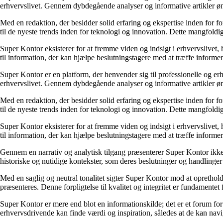
erhvervslivet. Gennem dybdegående analyser og informative artikler ø
Med en redaktion, der besidder solid erfaring og ekspertise inden for f
til de nyeste trends inden for teknologi og innovation. Dette mangfoldig
Super Kontor eksisterer for at fremme viden og indsigt i erhvervslivet,
til information, der kan hjælpe beslutningstagere med at træffe informere
Super Kontor er en platform, der henvender sig til professionelle og er
erhvervslivet. Gennem dybdegående analyser og informative artikler ø
Med en redaktion, der besidder solid erfaring og ekspertise inden for f
til de nyeste trends inden for teknologi og innovation. Dette mangfoldig
Super Kontor eksisterer for at fremme viden og indsigt i erhvervslivet,
til information, der kan hjælpe beslutningstagere med at træffe informere
Gennem en narrativ og analytisk tilgang præsenterer Super Kontor ikke b
historiske og nutidige kontekster, som deres beslutninger og handlinger e
Med en saglig og neutral tonalitet sigter Super Kontor mod at opretholde 
præsenteres. Denne forpligtelse til kvalitet og integritet er fundamentet 
Super Kontor er mere end blot en informationskilde; det er et forum for 
erhvervsdrivende kan finde værdi og inspiration, således at de kan navi