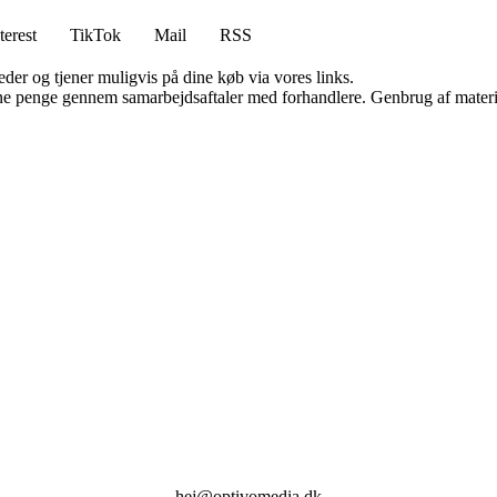
terest
TikTok
Mail
RSS
er og tjener muligvis på dine køb via vores links.
jene penge gennem samarbejdsaftaler med forhandlere. Genbrug af materi
hej@optivomedia.dk