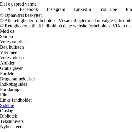
Del og spred varme
X
Facebook
Instagram
LinkedIn
YouTube
Pin
© Ophavsret beskyttet.
© Alle rettigheder forbeholdes. Vi samarbejder med udvalgte virksomhed
© Rettighederne til alt indhold på dette website forbeholdes. Vi kan t
Mød os
Starten
Vores værdier
Bag kulissen
Vær med
Vores adresser
Artikler
Gratis gaver
Fordele
Brugeranmeldelser
Indkøbsguides
Forklaringer
Film
Links i indholdet
Sidetræ
Opslag
Bibliotek
Tekstunivers
Nyhedsfeed