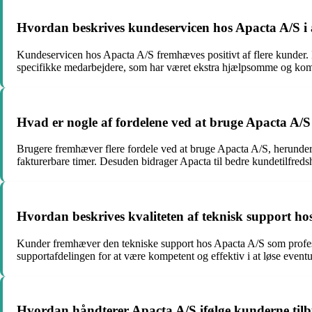
Hvordan beskrives kundeservicen hos Apacta A/S i
Kundeservicen hos Apacta A/S fremhæves positivt af flere kunder. 
specifikke medarbejdere, som har været ekstra hjælpsomme og komp
Hvad er nogle af fordelene ved at bruge Apacta A/S
Brugere fremhæver flere fordele ved at bruge Apacta A/S, herunder m
fakturerbare timer. Desuden bidrager Apacta til bedre kundetilfreds
Hvordan beskrives kvaliteten af teknisk support h
Kunder fremhæver den tekniske support hos Apacta A/S som professi
supportafdelingen for at være kompetent og effektiv i at løse eventu
Hvordan håndterer Apacta A/S ifølge kunderne tilb