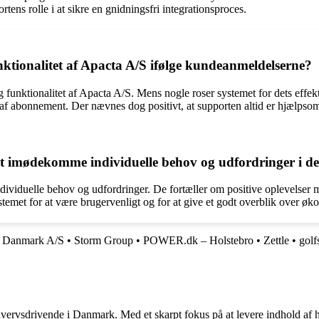
ens rolle i at sikre en gnidningsfri integrationsproces.
nktionalitet af Apacta A/S ifølge kundeanmeldelserne?
 funktionalitet af Apacta A/S. Mens nogle roser systemet for dets effek
af abonnement. Der nævnes dog positivt, at supporten altid er hjælpsom 
t imødekomme individuelle behov og udfordringer i de
dividuelle behov og udfordringer. De fortæller om positive oplevelser m
stemet for at være brugervenligt og for at give et godt overblik over ø
n Danmark A/S
•
Storm Group
•
POWER.dk – Holstebro
•
Zettle
•
golf
hvervsdrivende i Danmark. Med et skarpt fokus på at levere indhold af hø