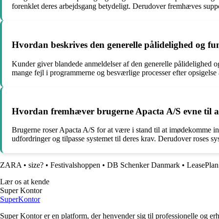
forenklet deres arbejdsgang betydeligt. Derudover fremhæves support
Hvordan beskrives den generelle pålidelighed og fu
Kunder giver blandede anmeldelser af den generelle pålidelighed og
mange fejl i programmerne og besværlige processer efter opsigelse 
Hvordan fremhæver brugerne Apacta A/S evne til a
Brugerne roser Apacta A/S for at være i stand til at imødekomme in
udfordringer og tilpasse systemet til deres krav. Derudover roses sy
ZARA
•
size?
•
Festivalshoppen
•
DB Schenker Danmark
•
LeasePla
Lær os at kende
Super Kontor
Super
Kontor
Super Kontor er en platform, der henvender sig til professionelle og er