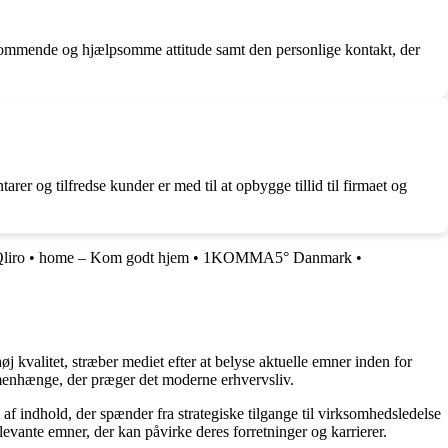
ekommende og hjælpsomme attitude samt den personlige kontakt, der
og tilfredse kunder er med til at opbygge tillid til firmaet og
liro
•
home – Kom godt hjem
•
1KOMMA5° Danmark
•
j kvalitet, stræber mediet efter at belyse aktuelle emner inden for
menhænge, der præger det moderne erhvervsliv.
af indhold, der spænder fra strategiske tilgange til virksomhedsledelse
levante emner, der kan påvirke deres forretninger og karrierer.