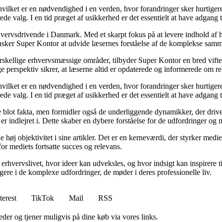
 hvilket er en nødvendighed i en verden, hvor forandringer sker hurtige
de valg. I en tid præget af usikkerhed er det essentielt at have adgang ti
hvervsdrivende i Danmark. Med et skarpt fokus på at levere indhold af hø
nsker Super Kontor at udvide læsernes forståelse af de komplekse sam
orskellige erhvervsmæssige områder, tilbyder Super Kontor en bred vifte 
e perspektiv sikrer, at læserne altid er opdaterede og informerede om re
 hvilket er en nødvendighed i en verden, hvor forandringer sker hurtige
de valg. I en tid præget af usikkerhed er det essentielt at have adgang ti
lot fakta, men formidler også de underliggende dynamikker, der driver u
r indlejret i. Dette skaber en dybere forståelse for de udfordringer og m
høj objektivitet i sine artikler. Det er en kerneværdi, der styrker medie
for mediets fortsatte succes og relevans.
erhvervslivet, hvor ideer kan udveksles, og hvor indsigt kan inspirere t
gere i de komplexe udfordringer, de møder i deres professionelle liv.
terest
TikTok
Mail
RSS
er og tjener muligvis på dine køb via vores links.