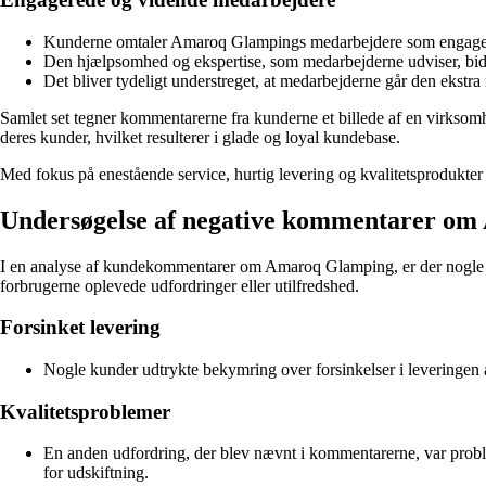
Kunderne omtaler Amaroq Glampings medarbejdere som engager
Den hjælpsomhed og ekspertise, som medarbejderne udviser, bidrag
Det bliver tydeligt understreget, at medarbejderne går den ekstra 
Samlet set tegner kommentarerne fra kunderne et billede af en virksomhe
deres kunder, hvilket resulterer i glade og loyal kundebase.
Med fokus på enestående service, hurtig levering og kvalitetsprodukt
Undersøgelse af negative kommentarer o
I en analyse af kundekommentarer om Amaroq Glamping, er der nogle fælle
forbrugerne oplevede udfordringer eller utilfredshed.
Forsinket levering
Nogle kunder udtrykte bekymring over forsinkelser i leveringen af
Kvalitetsproblemer
En anden udfordring, der blev nævnt i kommentarerne, var proble
for udskiftning.