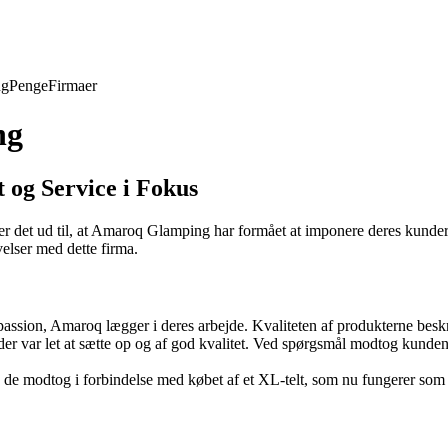
ng
Penge
Firmaer
ng
 og Service i Fokus
er det ud til, at Amaroq Glamping har formået at imponere deres kunder
velser med dette firma.
passion, Amaroq lægger i deres arbejde. Kvaliteten af produkterne besk
r var let at sætte op og af god kvalitet. Ved spørgsmål modtog kunden det
, de modtog i forbindelse med købet af et XL-telt, som nu fungerer so