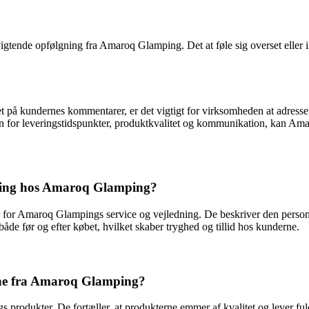
nde opfølgning fra Amaroq Glamping. Det at føle sig overset eller ikke
på kundernes kommentarer, er det vigtigt for virksomheden at adressere 
nden for leveringstidspunkter, produktkvalitet og kommunikation, kan
dning hos Amaroq Glamping?
r for Amaroq Glampings service og vejledning. De beskriver den pers
de før og efter købet, hvilket skaber tryghed og tillid hos kunderne.
rne fra Amaroq Glamping?
dukter. De fortæller, at produkterne emmer af kvalitet og lever fuldt 