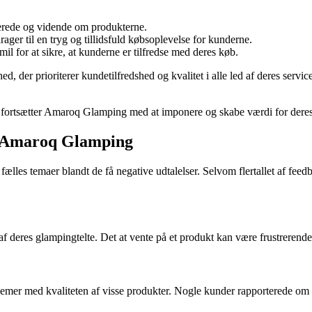
ede og vidende om produkterne.
er til en tryg og tillidsfuld købsoplevelse for kunderne.
mil for at sikre, at kunderne er tilfredse med deres køb.
d, der prioriterer kundetilfredshed og kvalitet i alle led af deres ser
er fortsætter Amaroq Glamping med at imponere og skabe værdi for dere
m Amaroq Glamping
s temaer blandt de få negative udtalelser. Selvom flertallet af feedbac
 deres glampingtelte. Det at vente på et produkt kan være frustrerende, i
mer med kvaliteten af visse produkter. Nogle kunder rapporterede om br