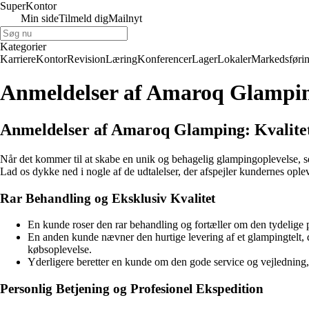
Super
Kontor
Min side
Tilmeld dig
Mailnyt
Kategorier
Karriere
Kontor
Revision
Læring
Konferencer
Lager
Lokaler
Markedsføri
Anmeldelser af Amaroq Glampi
Anmeldelser af Amaroq Glamping: Kvalitet
Når det kommer til at skabe en unik og behagelig glampingoplevelse, s
Lad os dykke ned i nogle af de udtalelser, der afspejler kundernes ople
Rar Behandling og Eksklusiv Kvalitet
En kunde roser den rar behandling og fortæller om den tydelige 
En anden kunde nævner den hurtige levering af et glampingtelt, de
købsoplevelse.
Yderligere beretter en kunde om den gode service og vejledning
Personlig Betjening og Profesionel Ekspedition