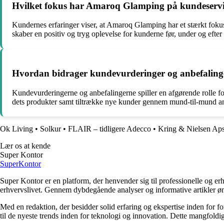
Hvilket fokus har Amaroq Glamping på kundeservic
Kundernes erfaringer viser, at Amaroq Glamping har et stærkt fok
skaber en positiv og tryg oplevelse for kunderne før, under og efter
Hvordan bidrager kundevurderinger og anbefalin
Kundevurderingerne og anbefalingerne spiller en afgørende rolle f
dets produkter samt tiltrække nye kunder gennem mund-til-mund an
Ok Living
•
Solkur
•
FLAIR – tidligere Adecco
•
Kring & Nielsen Ap
Lær os at kende
Super Kontor
Super
Kontor
Super Kontor er en platform, der henvender sig til professionelle og er
erhvervslivet. Gennem dybdegående analyser og informative artikler ø
Med en redaktion, der besidder solid erfaring og ekspertise inden for f
til de nyeste trends inden for teknologi og innovation. Dette mangfoldig