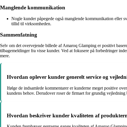
Manglende kommunikation
Nogle kunder påpegede også manglende kommunikation eller svigte
tillid til virksomheden.
Sammenfatning
Selv om det overvejende billede af Amaroq Glamping er positivt baseret 
tilbagemeldinger fra visse kunder. Ved at fokusere på forbedringer i
mere.
Hvordan oplever kunder generelt service og vejle
Ifølge de indsamlede kommentarer er kunderne meget positive ove
kundens behov. Derudover roser de firmaet for grundig vejledning bå
Hvordan beskriver kunder kvaliteten af produkte
Kunden fremhæver gentagne gange kvaliteten af Amaroq Glampings pro