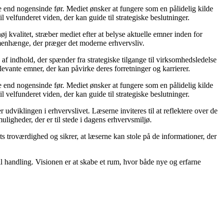
re end nogensinde før. Mediet ønsker at fungere som en pålidelig kilde
l velfunderet viden, der kan guide til strategiske beslutninger.
j kvalitet, stræber mediet efter at belyse aktuelle emner inden for
menhænge, der præger det moderne erhvervsliv.
af indhold, der spænder fra strategiske tilgange til virksomhedsledelse
levante emner, der kan påvirke deres forretninger og karrierer.
re end nogensinde før. Mediet ønsker at fungere som en pålidelig kilde
l velfunderet viden, der kan guide til strategiske beslutninger.
dviklingen i erhvervslivet. Læserne inviteres til at reflektere over de
uligheder, der er til stede i dagens erhvervsmiljø.
ts troværdighed og sikrer, at læserne kan stole på de informationer, der
il handling. Visionen er at skabe et rum, hvor både nye og erfarne