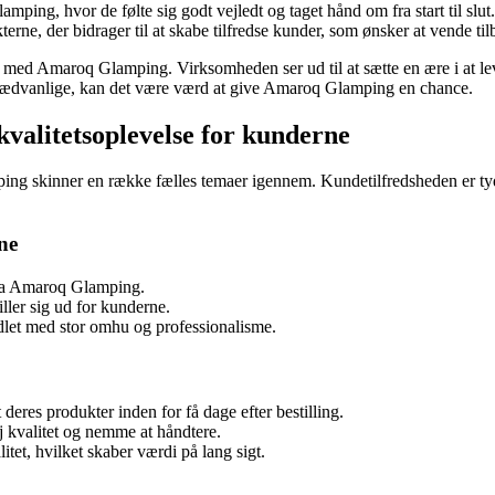
ing, hvor de følte sig godt vejledt og taget hånd om fra start til slut.
ne, der bidrager til at skabe tilfredse kunder, som ønsker at vende tilb
 med Amaroq Glamping. Virksomheden ser ud til at sætte en ære i at leve
 sædvanlige, kan det være værd at give Amaroq Glamping en chance.
valitetsoplevelse for kunderne
 skinner en række fælles temaer igennem. Kundetilfredsheden er tydel
ne
fra Amaroq Glamping.
ller sig ud for kunderne.
ndlet med stor omhu og professionalisme.
deres produkter inden for få dage efter bestilling.
kvalitet og nemme at håndtere.
tet, hvilket skaber værdi på lang sigt.