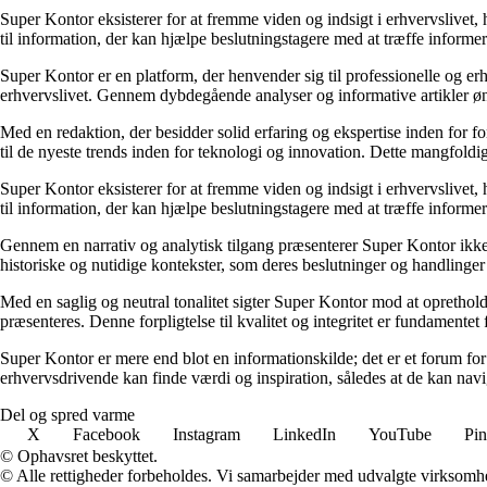
Super Kontor eksisterer for at fremme viden og indsigt i erhvervslivet,
til information, der kan hjælpe beslutningstagere med at træffe informere
Super Kontor er en platform, der henvender sig til professionelle og er
erhvervslivet. Gennem dybdegående analyser og informative artikler ø
Med en redaktion, der besidder solid erfaring og ekspertise inden for f
til de nyeste trends inden for teknologi og innovation. Dette mangfoldig
Super Kontor eksisterer for at fremme viden og indsigt i erhvervslivet,
til information, der kan hjælpe beslutningstagere med at træffe informere
Gennem en narrativ og analytisk tilgang præsenterer Super Kontor ikke b
historiske og nutidige kontekster, som deres beslutninger og handlinger e
Med en saglig og neutral tonalitet sigter Super Kontor mod at opretholde 
præsenteres. Denne forpligtelse til kvalitet og integritet er fundamentet 
Super Kontor er mere end blot en informationskilde; det er et forum for 
erhvervsdrivende kan finde værdi og inspiration, således at de kan navi
Del og spred varme
X
Facebook
Instagram
LinkedIn
YouTube
Pin
© Ophavsret beskyttet.
© Alle rettigheder forbeholdes. Vi samarbejder med udvalgte virksomhed