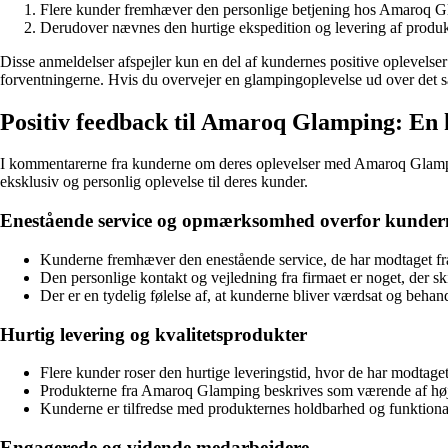
Flere kunder fremhæver den personlige betjening hos Amaroq Glamp
Derudover nævnes den hurtige ekspedition og levering af produkter
Disse anmeldelser afspejler kun en del af kundernes positive oplevelser
forventningerne. Hvis du overvejer en glampingoplevelse ud over det
Positiv feedback til Amaroq Glamping: En k
I kommentarerne fra kunderne om deres oplevelser med Amaroq Glamping
eksklusiv og personlig oplevelse til deres kunder.
Enestående service og opmærksomhed overfor kunder
Kunderne fremhæver den enestående service, de har modtaget 
Den personlige kontakt og vejledning fra firmaet er noget, der ski
Der er en tydelig følelse af, at kunderne bliver værdsat og beha
Hurtig levering og kvalitetsprodukter
Flere kunder roser den hurtige leveringstid, hvor de har modtaget 
Produkterne fra Amaroq Glamping beskrives som værende af høj 
Kunderne er tilfredse med produkternes holdbarhed og funktionali
Engagerede og vidende medarbejdere