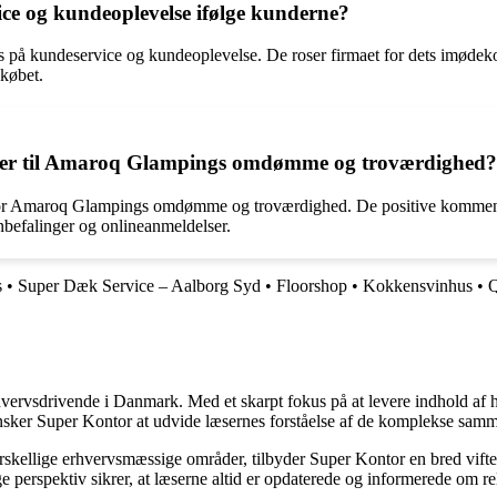
e og kundeoplevelse ifølge kunderne?
us på kundeservice og kundeoplevelse. De roser firmaet for dets imød
 købet.
ger til Amaroq Glampings omdømme og troværdighed?
or Amaroq Glampings omdømme og troværdighed. De positive kommentarer 
befalinger og onlineanmeldelser.
s
•
Super Dæk Service – Aalborg Syd
•
Floorshop
•
Kokkensvinhus
•
Q
hvervsdrivende i Danmark. Med et skarpt fokus på at levere indhold af hø
nsker Super Kontor at udvide læsernes forståelse af de komplekse sam
orskellige erhvervsmæssige områder, tilbyder Super Kontor en bred vifte 
e perspektiv sikrer, at læserne altid er opdaterede og informerede om re