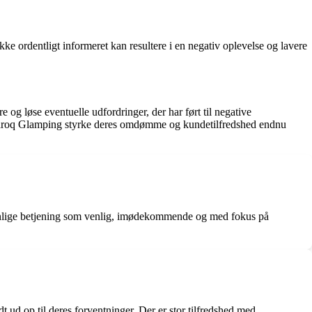
 ordentligt informeret kan resultere i en negativ oplevelse og lavere
og løse eventuelle udfordringer, der har ført til negative
 Amaroq Glamping styrke deres omdømme og kundetilfredshed endnu
onlige betjening som venlig, imødekommende og med fokus på
ud op til deres forventninger. Der er stor tilfredshed med