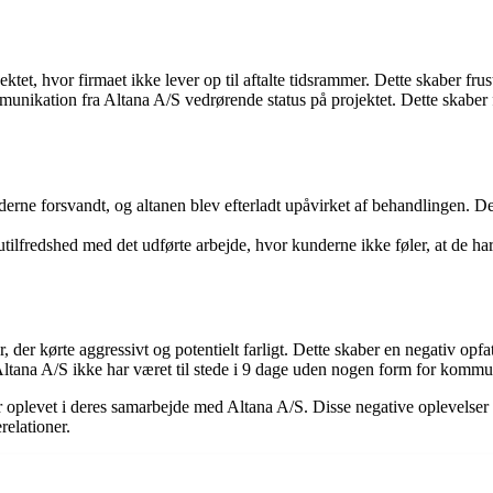
ktet, hvor firmaet ikke lever op til aftalte tidsrammer. Dette skaber fr
kation fra Altana A/S vedrørende status på projektet. Dette skaber f
erne forsvandt, og altanen blev efterladt upåvirket af behandlingen. Dett
fredshed med det udførte arbejde, hvor kunderne ikke føler, at de har 
 der kørte aggressivt og potentielt farligt. Dette skaber en negativ opfa
ltana A/S ikke har været til stede i 9 dage uden nogen form for kommuni
oplevet i deres samarbejde med Altana A/S. Disse negative oplevelser u
relationer.