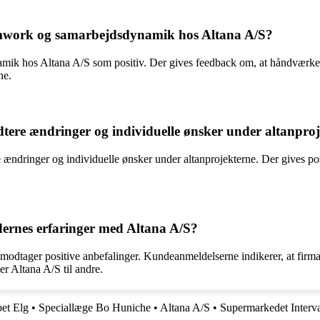
mwork og samarbejdsdynamik hos Altana A/S?
k hos Altana A/S som positiv. Der gives feedback om, at håndværker
ne.
dtere ændringer og individuelle ønsker under altanpro
ændringer og individuelle ønsker under altanprojekterne. Der gives pos
dernes erfaringer med Altana A/S?
modtager positive anbefalinger. Kundeanmeldelserne indikerer, at firmaet
ler Altana A/S til andre.
bet Elg
•
Speciallæge Bo Huniche
•
Altana A/S
•
Supermarkedet Interv