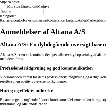
Super
Kontor
Min side
Tilmeld dig
Mailnyt
Kategorier
Karriere
Kontor
Revision
Læring
Konferencer
Lager
Lokaler
Markedsføri
Anmeldelser af Altana A/S
Altana A/S: En dybdegående oversigt baser
Altana A/S er en virksomhed, der specialiserer sig i opsætning af altan
med dette firma.
Professionel rådgivning og god kommunikation
Virksomheden er rost for deres professionelle rådgivning og ærlige komm
resulteret i en positiv oplevelse for kunderne.
Hurtig og effektiv udførelse
En anden gennemgående faktor i kundeanmeldelserne er den hurtige og eff
tidsramme, og ofte endda før tid.