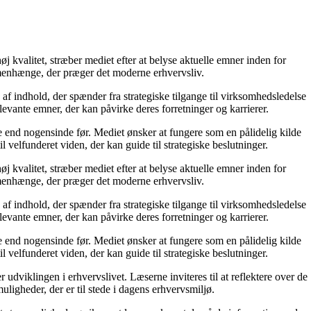
j kvalitet, stræber mediet efter at belyse aktuelle emner inden for
menhænge, der præger det moderne erhvervsliv.
af indhold, der spænder fra strategiske tilgange til virksomhedsledelse
levante emner, der kan påvirke deres forretninger og karrierer.
re end nogensinde før. Mediet ønsker at fungere som en pålidelig kilde
l velfunderet viden, der kan guide til strategiske beslutninger.
j kvalitet, stræber mediet efter at belyse aktuelle emner inden for
menhænge, der præger det moderne erhvervsliv.
af indhold, der spænder fra strategiske tilgange til virksomhedsledelse
levante emner, der kan påvirke deres forretninger og karrierer.
re end nogensinde før. Mediet ønsker at fungere som en pålidelig kilde
l velfunderet viden, der kan guide til strategiske beslutninger.
dviklingen i erhvervslivet. Læserne inviteres til at reflektere over de
uligheder, der er til stede i dagens erhvervsmiljø.