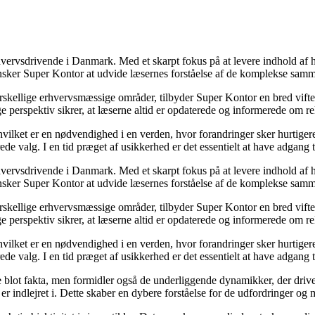
hvervsdrivende i Danmark. Med et skarpt fokus på at levere indhold af hø
nsker Super Kontor at udvide læsernes forståelse af de komplekse sam
orskellige erhvervsmæssige områder, tilbyder Super Kontor en bred vifte 
e perspektiv sikrer, at læserne altid er opdaterede og informerede om re
 hvilket er en nødvendighed i en verden, hvor forandringer sker hurtige
de valg. I en tid præget af usikkerhed er det essentielt at have adgang ti
hvervsdrivende i Danmark. Med et skarpt fokus på at levere indhold af hø
nsker Super Kontor at udvide læsernes forståelse af de komplekse sam
orskellige erhvervsmæssige områder, tilbyder Super Kontor en bred vifte 
e perspektiv sikrer, at læserne altid er opdaterede og informerede om re
 hvilket er en nødvendighed i en verden, hvor forandringer sker hurtige
de valg. I en tid præget af usikkerhed er det essentielt at have adgang ti
lot fakta, men formidler også de underliggende dynamikker, der driver u
r indlejret i. Dette skaber en dybere forståelse for de udfordringer og m