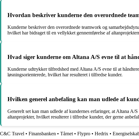
Hvordan beskriver kunderne den overordnede tea
Kunderne beskriver den overordnede teamwork og samarbejdsdynami
hvilket har bidraget til en vellykket gennemførelse af altanprojekter
Hvad siger kunderne om Altana A/S evne til at hån
Kunderne udtrykker tilfredshed med Altana A/S evne til at håndtere 
løsningsorienterede, hvilket har resulteret i tilfredse kunder.
Hvilken generel anbefaling kan man udlede af kun
Generelt set kan man udlede af kundernes erfaringer, at Altana A/S 
altanprojekter, hvilket resulterer i tilfredse kunder, der gerne anbefa
C&C Travel
•
Finansbanken
•
Tårnet
•
Flypro
•
Hedrix
•
Energiselska