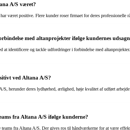
tana A/S været?
ar været positive. Flere kunder roser firmaet for deres professionelle r
orbindelse med altanprojekter ifølge kundernes udsag
 at identificere og tackle udfordringer i forbindelse med altanprojekte
tivt ved Altana A/S?
A/S, herunder deres lydhørhed, ærlighed, høje kvalitet af udført arbe
eams fra Altana A/S ifølge kunderne?
ms fra Altana A/S. Der gives ros til håndværkerne for at være effektive,