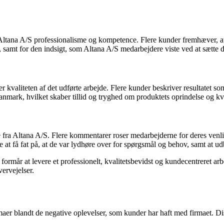
ltana A/S professionalisme og kompetence. Flere kunder fremhæver, at d
samt for den indsigt, som Altana A/S medarbejdere viste ved at sætte d
valiteten af det udførte arbejde. Flere kunder beskriver resultatet som
nmark, hvilket skaber tillid og tryghed om produktets oprindelse og kva
ra Altana A/S. Flere kommentarer roser medarbejderne for deres ven
at få fat på, at de var lydhøre over for spørgsmål og behov, samt at udbe
rmår at levere et professionelt, kvalitetsbevidst og kundecentreret arbe
vervejelser.
r blandt de negative oplevelser, som kunder har haft med firmaet. Diss