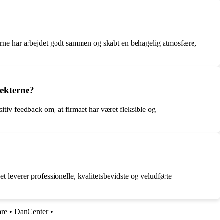
ne har arbejdet godt sammen og skabt en behagelig atmosfære,
jekterne?
itiv feedback om, at firmaet har været fleksible og
 leverer professionelle, kvalitetsbevidste og veludførte
are
•
DanCenter
•