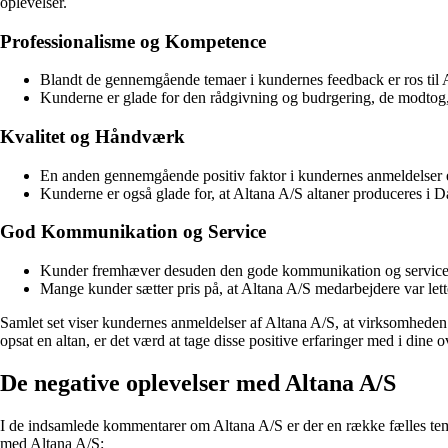
oplevelser.
Professionalisme og Kompetence
Blandt de gennemgående temaer i kundernes feedback er ros til A
Kunderne er glade for den rådgivning og budrgering, de modtog, 
Kvalitet og Håndværk
En anden gennemgående positiv faktor i kundernes anmeldelser er k
Kunderne er også glade for, at Altana A/S altaner produceres i Da
God Kommunikation og Service
Kunder fremhæver desuden den gode kommunikation og service f
Mange kunder sætter pris på, at Altana A/S medarbejdere var lette 
Samlet set viser kundernes anmeldelser af Altana A/S, at virksomheden fo
opsat en altan, er det værd at tage disse positive erfaringer med i dine o
De negative oplevelser med Altana A/S
I de indsamlede kommentarer om Altana A/S er der en række fælles temae
med Altana A/S: