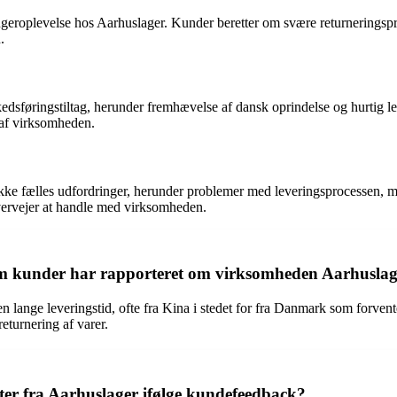
ugeroplevelse hos Aarhuslager. Kunder beretter om svære returneringsp
.
sføringstiltag, herunder fremhævelse af dansk oprindelse og hurtig le
 af virksomheden.
 fælles udfordringer, herunder problemer med leveringsprocessen, man
vervejer at handle med virksomheden.
som kunder har rapporteret om virksomheden Aarhusla
 lange leveringstid, ofte fra Kina i stedet for fra Danmark som forve
eturnering af varer.
ter fra Aarhuslager ifølge kundefeedback?