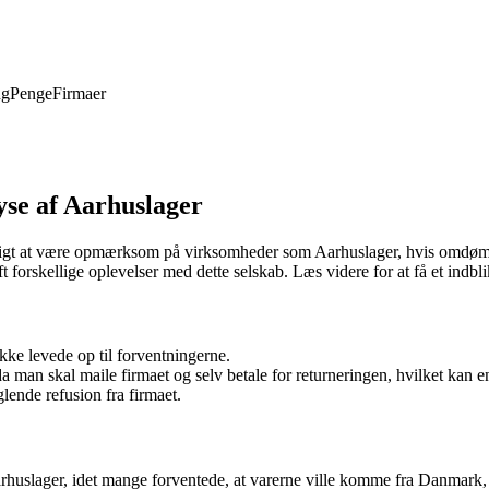
ng
Penge
Firmaer
yse af Aarhuslager
vigtigt at være opmærksom på virksomheder som Aarhuslager, hvis omdømm
t forskellige oplevelser med dette selskab. Læs videre for at få et indbl
ikke levede op til forventningerne.
man skal maile firmaet og selv betale for returneringen, hvilket kan e
ende refusion fra firmaet.
rhuslager, idet mange forventede, at varerne ville komme fra Danmark, 