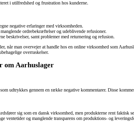
eret i utilfredshed og frustration hos kunderne.
 egne negative erfaringer med virksomheden.
 manglende ordrebekræftelser og udeblivende refusioner.
ivne beskrivelser, samt problemer med returnering og refusion.
ler, når man overvejer at handle hos en online virksomhed som Aarhusl
 ubehagelige overraskelser.
er om Aarhuslager
 som udtrykkes gennem en række negative kommentarer. Disse kommentare
dsfører sig som en dansk virksomhed, men produkterne rent faktisk sen
lange ventetider og manglende transparens om produktions- og leveringsf