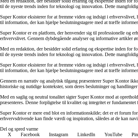
Med en redaktion, der besidder solid erfaring og ekspertise inden for f
til de nyeste trends inden for teknologi og innovation. Dette mangfoldig
Super Kontor eksisterer for at fremme viden og indsigt i erhvervslivet,
til information, der kan hjælpe beslutningstagere med at træffe informere
Super Kontor er en platform, der henvender sig til professionelle og er
erhvervslivet. Gennem dybdegående analyser og informative artikler ø
Med en redaktion, der besidder solid erfaring og ekspertise inden for f
til de nyeste trends inden for teknologi og innovation. Dette mangfoldig
Super Kontor eksisterer for at fremme viden og indsigt i erhvervslivet,
til information, der kan hjælpe beslutningstagere med at træffe informere
Gennem en narrativ og analytisk tilgang præsenterer Super Kontor ikke b
historiske og nutidige kontekster, som deres beslutninger og handlinger e
Med en saglig og neutral tonalitet sigter Super Kontor mod at opretholde 
præsenteres. Denne forpligtelse til kvalitet og integritet er fundamentet 
Super Kontor er mere end blot en informationskilde; det er et forum for 
erhvervsdrivende kan finde værdi og inspiration, således at de kan navi
Del og spred varme
X
Facebook
Instagram
LinkedIn
YouTube
Pin