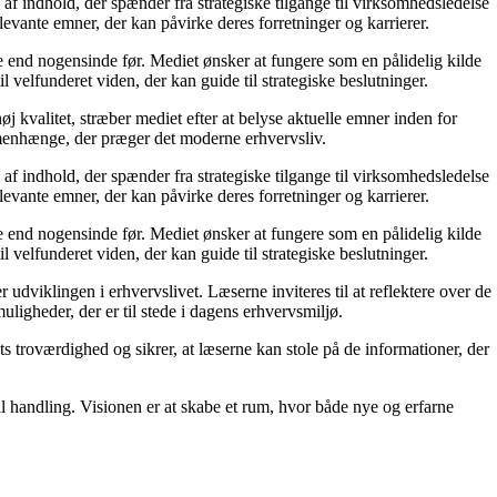
af indhold, der spænder fra strategiske tilgange til virksomhedsledelse
levante emner, der kan påvirke deres forretninger og karrierer.
re end nogensinde før. Mediet ønsker at fungere som en pålidelig kilde
l velfunderet viden, der kan guide til strategiske beslutninger.
j kvalitet, stræber mediet efter at belyse aktuelle emner inden for
menhænge, der præger det moderne erhvervsliv.
af indhold, der spænder fra strategiske tilgange til virksomhedsledelse
levante emner, der kan påvirke deres forretninger og karrierer.
re end nogensinde før. Mediet ønsker at fungere som en pålidelig kilde
l velfunderet viden, der kan guide til strategiske beslutninger.
dviklingen i erhvervslivet. Læserne inviteres til at reflektere over de
uligheder, der er til stede i dagens erhvervsmiljø.
ts troværdighed og sikrer, at læserne kan stole på de informationer, der
il handling. Visionen er at skabe et rum, hvor både nye og erfarne