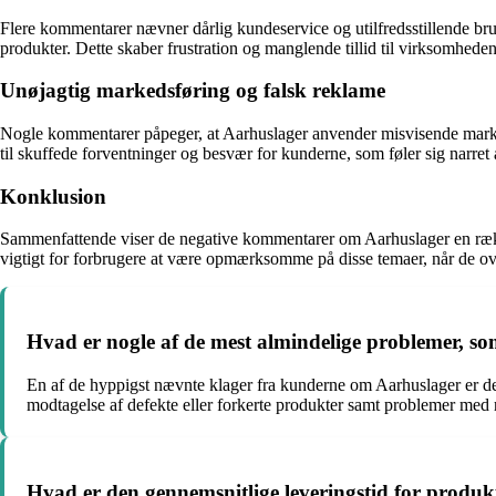
Flere kommentarer nævner dårlig kundeservice og utilfredsstillende br
produkter. Dette skaber frustration og manglende tillid til virksomheden
Unøjagtig markedsføring og falsk reklame
Nogle kommentarer påpeger, at Aarhuslager anvender misvisende marked
til skuffede forventninger og besvær for kunderne, som føler sig narret
Konklusion
Sammenfattende viser de negative kommentarer om Aarhuslager en række
vigtigt for forbrugere at være opmærksomme på disse temaer, når de o
Hvad er nogle af de mest almindelige problemer, 
En af de hyppigst nævnte klager fra kunderne om Aarhuslager er den
modtagelse af defekte eller forkerte produkter samt problemer med r
Hvad er den gennemsnitlige leveringstid for produk