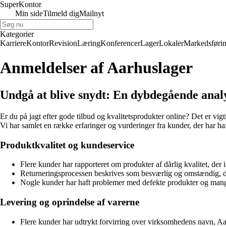
Super
Kontor
Min side
Tilmeld dig
Mailnyt
Kategorier
Karriere
Kontor
Revision
Læring
Konferencer
Lager
Lokaler
Markedsføri
Anmeldelser af Aarhuslager
Undgå at blive snydt: En dybdegående anal
Er du på jagt efter gode tilbud og kvalitetsprodukter online? Det er 
Vi har samlet en række erfaringer og vurderinger fra kunder, der har haf
Produktkvalitet og kundeservice
Flere kunder har rapporteret om produkter af dårlig kvalitet, der 
Returneringsprocessen beskrives som besværlig og omstændig, da 
Nogle kunder har haft problemer med defekte produkter og mangl
Levering og oprindelse af varerne
Flere kunder har udtrykt forvirring over virksomhedens navn, Aa