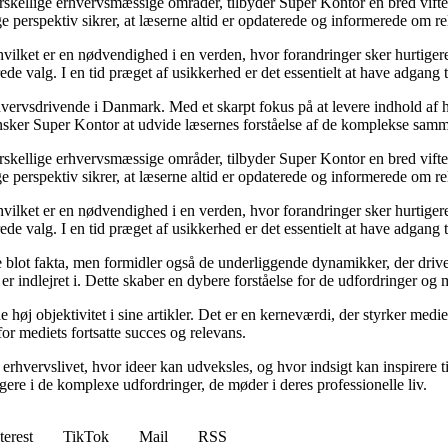
orskellige erhvervsmæssige områder, tilbyder Super Kontor en bred vifte 
e perspektiv sikrer, at læserne altid er opdaterede og informerede om re
 hvilket er en nødvendighed i en verden, hvor forandringer sker hurtige
de valg. I en tid præget af usikkerhed er det essentielt at have adgang ti
hvervsdrivende i Danmark. Med et skarpt fokus på at levere indhold af hø
nsker Super Kontor at udvide læsernes forståelse af de komplekse sam
orskellige erhvervsmæssige områder, tilbyder Super Kontor en bred vifte 
e perspektiv sikrer, at læserne altid er opdaterede og informerede om re
 hvilket er en nødvendighed i en verden, hvor forandringer sker hurtige
de valg. I en tid præget af usikkerhed er det essentielt at have adgang ti
lot fakta, men formidler også de underliggende dynamikker, der driver u
r indlejret i. Dette skaber en dybere forståelse for de udfordringer og m
høj objektivitet i sine artikler. Det er en kerneværdi, der styrker medie
for mediets fortsatte succes og relevans.
erhvervslivet, hvor ideer kan udveksles, og hvor indsigt kan inspirere t
gere i de komplexe udfordringer, de møder i deres professionelle liv.
terest
TikTok
Mail
RSS