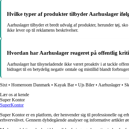
Hvilke typer af produkter tilbyder Aarhuslager iføl
Aarhuslager tilbyder et bredt udvalg af produkter, herunder tøj, sk
ikke lever op til reklamens beskrivelser.
Hvordan har Aarhuslager reageret på offentlig krit
Aarhuslager har tilsyneladende ikke været proaktiv i at tackle of
bidraget til en betydelig negativ omtale og mistillid blandt forbruge
Sixt
•
Homeroom Danmark
•
Kayak Bar
•
Ujs Biler
•
Aarhuslager
•
Sk
Lær os at kende
Super Kontor
Super
Kontor
Super Kontor er en platform, der henvender sig til professionelle og er
erhvervslivet. Gennem dybdegående analyser og informative artikler ø