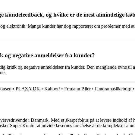
ge kundefeedback, og hvilke er de mest almindelige køb
o og elektronik. Mange kunder har dog rapporteret om problemer med at m
ik og negative anmeldelser fra kunder?
fentlig kritik og negative anmeldelser fra kunder. Den manglende evne 
rne.
ousen
•
PLAZA.DK
•
Kahoot!
•
Frimann Biler
•
Panoramasilkeborg
•
hvervsdrivende i Danmark. Med et skarpt fokus på at levere indhold af hø
nsker Super Kontor at udvide læsernes forståelse af de komplekse sam