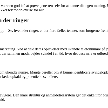
n være en god idé at prøve tjenesten selv for at danne din egen mening. U
kker telefonoplevelse for alle.
m der ringer
 – Se, hvem der ringer, er der flere fælles temaer, som brugerne frem
lemarketing. Ved at dele deres oplevelser med ukendte telefonnumre på p
b, der sammen modarbejder svindel i en tid, hvor det desværre er udbred
 om ukendte numre. Mange beretter om at kunne identificere svindelop
skede opkald og potentielle svindlere.
gere. Den klare struktur og anmeldelsessystem gør det enkelt for brug
ald.