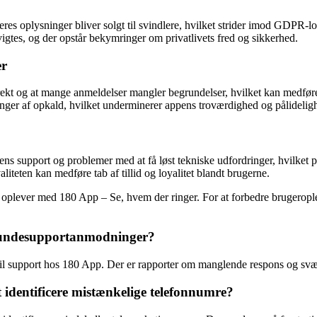
s oplysninger bliver solgt til svindlere, hvilket strider imod GDPR-l
vigtes, og der opstår bekymringer om privatlivets fred og sikkerhed.
er
kt og at mange anmeldelser mangler begrundelser, hvilket kan medføre f
ringer af opkald, hvilket underminerer appens troværdighed og pålidelig
ns support og problemer med at få løst tekniske udfordringer, hvilket p
eten kan medføre tab af tillid og loyalitet blandt brugerne.
lever med 180 App – Se, hvem der ringer. For at forbedre brugeroplevel
kundesupportanmodninger?
 til support hos 180 App. Der er rapporter om manglende respons og svær
 identificere mistænkelige telefonnumre?