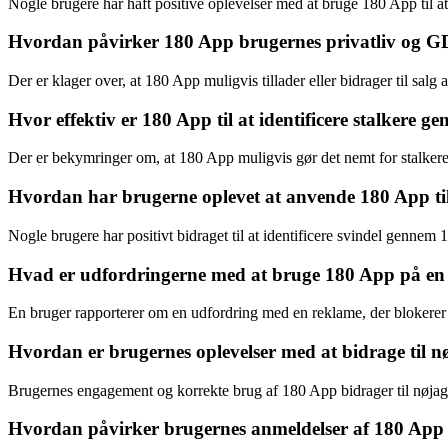
Nogle brugere har haft positive oplevelser med at bruge 180 App til at
Hvordan påvirker 180 App brugernes privatliv og GD
Der er klager over, at 180 App muligvis tillader eller bidrager til sal
Hvor effektiv er 180 App til at identificere stalkere 
Der er bekymringer om, at 180 App muligvis gør det nemt for stalkere
Hvordan har brugerne oplevet at anvende 180 App til a
Nogle brugere har positivt bidraget til at identificere svindel gennem
Hvad er udfordringerne med at bruge 180 App på en 
En bruger rapporterer om en udfordring med en reklame, der blokerer 
Hvordan er brugernes oplevelser med at bidrage til n
Brugernes engagement og korrekte brug af 180 App bidrager til nøjagt
Hvordan påvirker brugernes anmeldelser af 180 App 