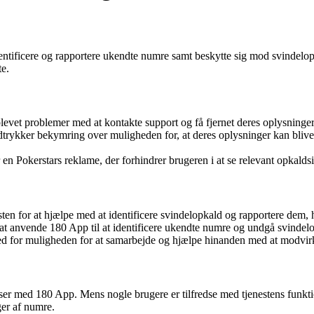
dentificere og rapportere ukendte numre samt beskytte sig mod svindelo
te.
levet problemer med at kontakte support og få fjernet deres oplysninger
rykker bekymring over muligheden for, at deres oplysninger kan blive so
 en Pokerstars reklame, der forhindrer brugeren i at se relevant opkalds
ten for at hjælpe med at identificere svindelopkald og rapportere dem, h
at anvende 180 App til at identificere ukendte numre og undgå svindel
 for muligheden for at samarbejde og hjælpe hinanden med at modvirk
ser med 180 App. Mens nogle brugere er tilfredse med tjenestens funkti
er af numre.