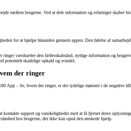
bejde mellem brugerne. Ved at dele information og erfaringer skaber brug
igheden for at hjælpe hinanden gennem appen. Den følelse af samarbejde
r ringer værdsætter den fællesskabsånd, nyttige information og brugerv
mod potentielt skadelige opkald og svindel.
vem der ringer
0 App – Se, hvem der ringer, er der tydelige mønstre i de negative t
kontakte support og vanskeligheder med at få fjernet deres oplysninge
agtesløshed hos brugerne, der ikke kan opnå den ønskede hjælp.