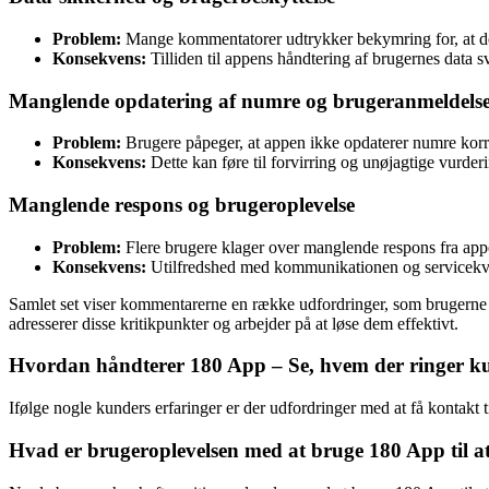
Problem:
Mange kommentatorer udtrykker bekymring for, at dere
Konsekvens:
Tilliden til appens håndtering af brugernes data s
Manglende opdatering af numre og brugeranmeldels
Problem:
Brugere påpeger, at appen ikke opdaterer numre korre
Konsekvens:
Dette kan føre til forvirring og unøjagtige vurde
Manglende respons og brugeroplevelse
Problem:
Flere brugere klager over manglende respons fra appe
Konsekvens:
Utilfredshed med kommunikationen og servicekvalit
Samlet set viser kommentarerne en række udfordringer, som brugerne op
adresserer disse kritikpunkter og arbejder på at løse dem effektivt.
Hvordan håndterer 180 App – Se, hvem der ringer 
Ifølge nogle kunders erfaringer er der udfordringer med at få kontakt
Hvad er brugeroplevelsen med at bruge 180 App til at