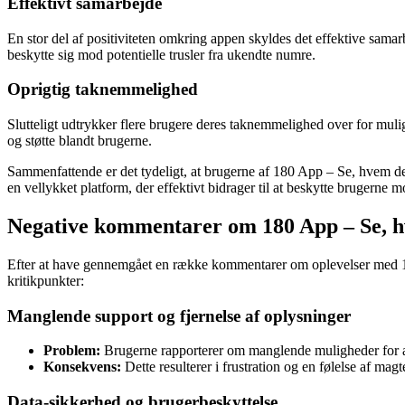
Effektivt samarbejde
En stor del af positiviteten omkring appen skyldes det effektive samar
beskytte sig mod potentielle trusler fra ukendte numre.
Oprigtig taknemmelighed
Slutteligt udtrykker flere brugere deres taknemmelighed over for mul
og støtte blandt brugerne.
Sammenfattende er det tydeligt, at brugerne af 180 App – Se, hvem de
en vellykket platform, der effektivt bidrager til at beskytte brugerne 
Negative kommentarer om 180 App – Se, h
Efter at have gennemgået en række kommentarer om oplevelser med 18
kritikpunkter:
Manglende support og fjernelse af oplysninger
Problem:
Brugerne rapporterer om manglende muligheder for at 
Konsekvens:
Dette resulterer i frustration og en følelse af m
Data-sikkerhed og brugerbeskyttelse