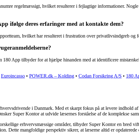
numre regelmæssigt, hvilket resulterer i fejlagtige informationer. Nogl
App ifølge deres erfaringer med at kontakte dem?
rtteam, hvilket har resulteret i frustration over privatlivsindgreb og f
rugeranmeldelserne?
180 App tilbyder for at hjælpe hinanden med at identificere mistænkeli
•
Euroincasso
•
POWER.dk – Kolding
•
Codan Forsikring A/S
•
180 Ap
rhvervsdrivende i Danmark. Med et skarpt fokus på at levere indhold af h
 ønsker Super Kontor at udvide læsernes forståelse af de komplekse sa
forskellige erhvervsmæssige områder, tilbyder Super Kontor en bred vifte 
tion. Dette mangfoldige perspektiv sikrer, at læserne altid er opdatered