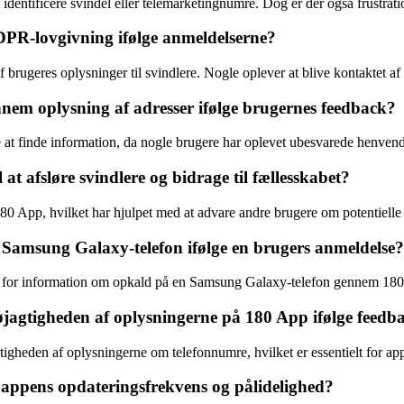
 identificere svindel eller telemarketingnumre. Dog er der også frustrat
PR-lovgivning ifølge anmeldelserne?
g af brugeres oplysninger til svindlere. Nogle oplever at blive kontaktet
gennem oplysning af adresser ifølge brugernes feedback?
 at finde information, da nogle brugere har oplevet ubesvarede henvend
t afsløre svindlere og bidrage til fællesskabet?
 180 App, hvilket har hjulpet med at advare andre brugere om potentielle
Samsung Galaxy-telefon ifølge en brugers anmeldelse?
for information om opkald på en Samsung Galaxy-telefon gennem 180 App
øjagtigheden af oplysningerne på 180 App ifølge feedb
igheden af oplysningerne om telefonnumre, hvilket er essentielt for app
appens opdateringsfrekvens og pålidelighed?