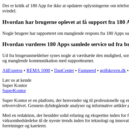
Der er kritik af 180 App for ikke at opdatere oplysningerne om telefon
svindel.
Hvordan har brugerne oplevet at få support fra 180 
Nogle brugere har rapporteret om manglende respons fra 180 Apps suppo
Hvordan vurderes 180 Apps samlede service ud fra b
Ud fra brugeranmeldelser synes nogle at værdsætte den mulighed, som 
og manglende kommunikation med supportteamet.
AliExpress
•
REMA 1000
•
DanCenter
•
Fastspeed
•
golfskoven.dk
Lær os at kende
Super Kontor
Super
Kontor
Super Kontor er en platform, der henvender sig til professionelle og e
erhvervslivet. Gennem dybdegående analyser og informative artikler
Med en redaktion, der besidder solid erfaring og ekspertise inden for 
virksomhedsledelse til de nyeste trends inden for teknologi og innova
forretninger og karrierer.