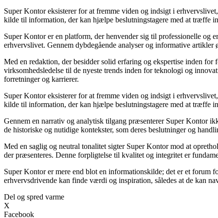
Super Kontor eksisterer for at fremme viden og indsigt i erhvervslive
kilde til information, der kan hjælpe beslutningstagere med at træffe in
Super Kontor er en platform, der henvender sig til professionelle og e
erhvervslivet. Gennem dybdegående analyser og informative artikler
Med en redaktion, der besidder solid erfaring og ekspertise inden for 
virksomhedsledelse til de nyeste trends inden for teknologi og innova
forretninger og karrierer.
Super Kontor eksisterer for at fremme viden og indsigt i erhvervslive
kilde til information, der kan hjælpe beslutningstagere med at træffe in
Gennem en narrativ og analytisk tilgang præsenterer Super Kontor ikke 
de historiske og nutidige kontekster, som deres beslutninger og handlin
Med en saglig og neutral tonalitet sigter Super Kontor mod at oprethold
der præsenteres. Denne forpligtelse til kvalitet og integritet er fundam
Super Kontor er mere end blot en informationskilde; det er et forum fo
erhvervsdrivende kan finde værdi og inspiration, således at de kan nav
Del og spred varme
X
Facebook