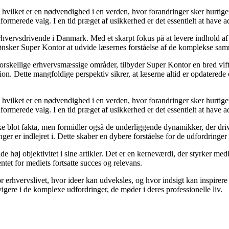
t, hvilket er en nødvendighed i en verden, hvor forandringer sker hurtig
formerede valg. I en tid præget af usikkerhed er det essentielt at have ad
rhvervsdrivende i Danmark. Med et skarpt fokus på at levere indhold af h
 ønsker Super Kontor at udvide læsernes forståelse af de komplekse sa
forskellige erhvervsmæssige områder, tilbyder Super Kontor en bred vifte 
tion. Dette mangfoldige perspektiv sikrer, at læserne altid er opdatered
t, hvilket er en nødvendighed i en verden, hvor forandringer sker hurtig
formerede valg. I en tid præget af usikkerhed er det essentielt at have ad
blot fakta, men formidler også de underliggende dynamikker, der driver 
ger er indlejret i. Dette skaber en dybere forståelse for de udfordringer 
e høj objektivitet i sine artikler. Det er en kerneværdi, der styrker med
entet for mediets fortsatte succes og relevans.
r erhvervslivet, hvor ideer kan udveksles, og hvor indsigt kan inspirere
igere i de komplexe udfordringer, de møder i deres professionelle liv.